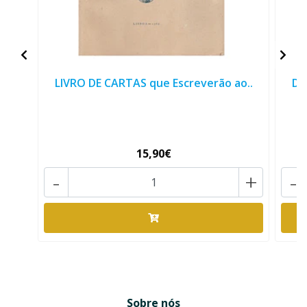
LIVRO DE CARTAS que Escreverão ao..
DO
15,90€
-
+
-
Sobre nós