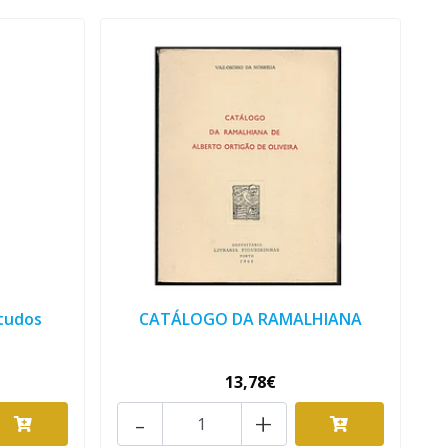
studos
CATÁLOGO DA RAMALHIANA
13,78€
-
+