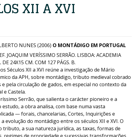
OS XII A XVI
LBERTO NUNES (2006)
O MONTÁDIGO EM PORTUGAL
REF. JOAQUIM VERÍSSIMO SERRÃO. LISBOA: ACADEMIA
DE 24X15 CM. COM 127 PÁGS. B.
s Séculos XII a XVI reúne a investigação de Mário
mico da APH, sobre montádigo, tributo medieval cobrado
s e pela circulação de gados, em especial no contexto da
 e Castela.
íssimo Serrão, que salienta o carácter pioneiro e a
do estudo, a obra analisa, com base numa vasta
icada — forais, chancelarias, Cortes, Inquirições e
a evolução do montádigo entre os séculos XII e XVI. O
tributo, a sua natureza jurídica, as taxas, formas de
os, regimes de propriedade e sucessivas transformações