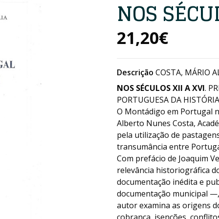
NOS SÉCUL
21,20€
Descrição
COSTA, MÁRIO A
NOS SÉCULOS XII A XVI
. P
PORTUGUESA DA HISTÓRIA. 
O Montádigo em Portugal no
Alberto Nunes Costa, Acadé
pela utilização de pastagen
transumância entre Portugal
Com prefácio de Joaquim Ver
relevância historiográfica 
documentação inédita e publ
documentação municipal —, 
autor examina as origens do 
cobrança, isenções, conflit