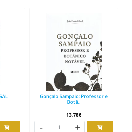
GAL
Gonçalo Sampaio: Professor e
Botâ..
13,78€
-
+