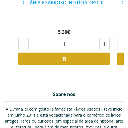
CITÂNIA E SABROSO: NOTÍCIA DESCRI..
CI
5,30€
-
+
-
Sobre nós
A Livraria.ler.com.gosto (alfarrabista - livros usados), teve início
em Junho 2011 e está vocacionada para o comércio de livros
antigos, raros ou curiosos (em especial da área de história, arte
e literatura), para além de manuscritos, gravuras, e outra