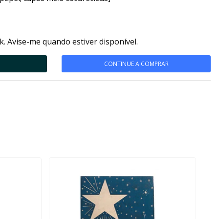
k. Avise-me quando estiver disponível.
CONTINUE A COMPRAR