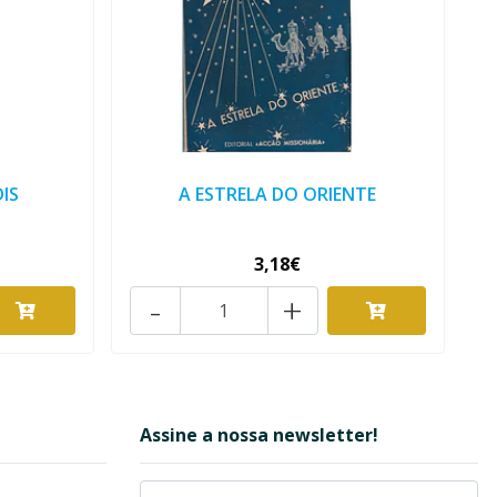
IS
A ESTRELA DO ORIENTE
3,18€
-
+
Assine a nossa newsletter!