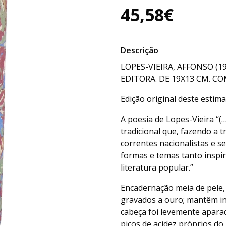
45,58€
Descrição
LOPES-VIEIRA, AFFONSO (1
EDITORA. DE 19X13 CM. COM
Edição original deste estim
A poesia de Lopes-Vieira “(
tradicional que, fazendo a 
correntes nacionalistas e se
formas e temas tanto inspir
literatura popular.”
Encadernação meia de pele,
gravados a ouro; mantêm in
cabeça foi levemente aparad
picos de acidez próprios do