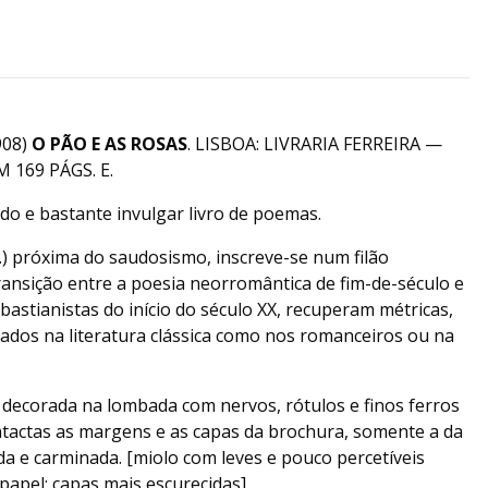
908)
O PÃO E AS ROSAS
. LISBOA: LIVRARIA FERREIRA —
 169 PÁGS. E.
ado e bastante invulgar livro de poemas.
…) próxima do saudosismo, inscreve-se num filão
transição entre a poesia neorromântica de fim-de-século e
bastianistas do início do século XX, recuperam métricas,
ados na literatura clássica como nos romanceiros ou na
 decorada na lombada com nervos, rótulos e finos ferros
tactas as margens e as capas da brochura, somente a da
a e carminada. [miolo com leves e pouco percetíveis
 papel; capas mais escurecidas]