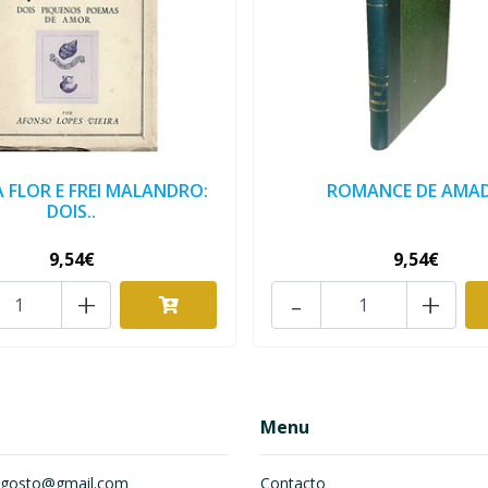
 FLOR E FREI MALANDRO:
ROMANCE DE AMAD
DOIS..
9,54€
9,54€
+
-
+
Menu
om.gosto@gmail.com
Contacto