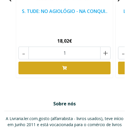
S. TUDE: NO AGIOLÓGIO - NA CONQUI..
LI
18,02€
-
+
-
Sobre nós
A Livraria.ler.com.gosto (alfarrabista - livros usados), teve início
em Junho 2011 e está vocacionada para o comércio de livros