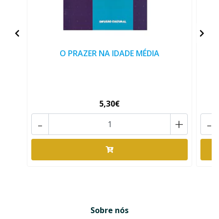
O PRAZER NA IDADE MÉDIA
I
5,30€
-
+
-
Sobre nós