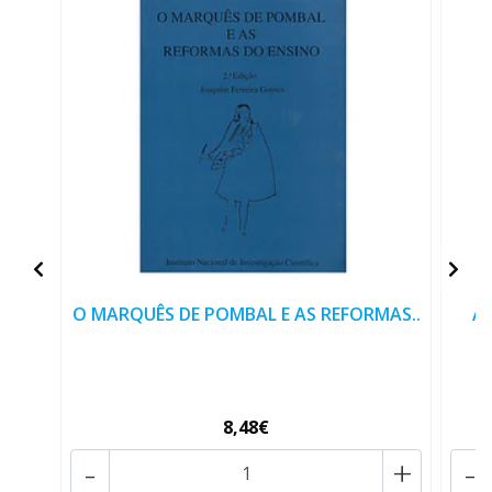
O MARQUÊS DE POMBAL E AS REFORMAS..
A
8,48€
-
+
-