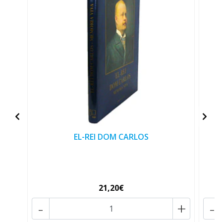
EL-REI DOM CARLOS
21,20€
-
+
-