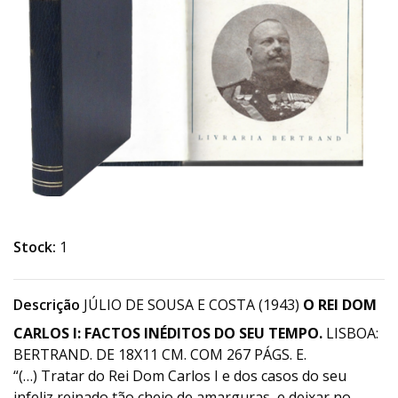
Stock:
1
Descrição
JÚLIO DE SOUSA E COSTA (1943)
O REI DOM
CARLOS I: FACTOS INÉDITOS DO SEU TEMPO.
LISBOA:
BERTRAND. DE 18X11 CM. COM 267 PÁGS. E.
“(…) Tratar do Rei Dom Carlos I e dos casos do seu
infeliz reinado tão cheio de amarguras, e deixar no