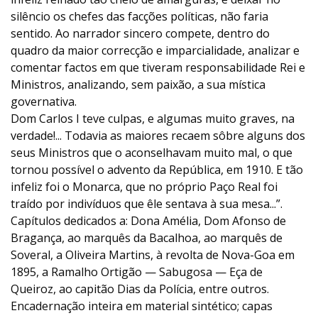
silêncio os chefes das facções políticas, não faria
sentido. Ao narrador sincero compete, dentro do
quadro da maior correcção e imparcialidade, analizar e
comentar factos em que tiveram responsabilidade Rei e
Ministros, analizando, sem paixão, a sua mística
governativa.
Dom Carlos I teve culpas, e algumas muito graves, na
verdade!... Todavia as maiores recaem sôbre alguns dos
seus Ministros que o aconselhavam muito mal, o que
tornou possível o advento da República, em 1910. E tão
infeliz foi o Monarca, que no próprio Paço Real foi
traído por indivíduos que êle sentava à sua mesa...”.
Capítulos dedicados a: Dona Amélia, Dom Afonso de
Bragança, ao marquês da Bacalhoa, ao marquês de
Soveral, a Oliveira Martins, à revolta de Nova-Goa em
1895, a Ramalho Ortigão — Sabugosa — Eça de
Queiroz, ao capitão Dias da Polícia, entre outros.
Encadernação inteira em material sintético; capas