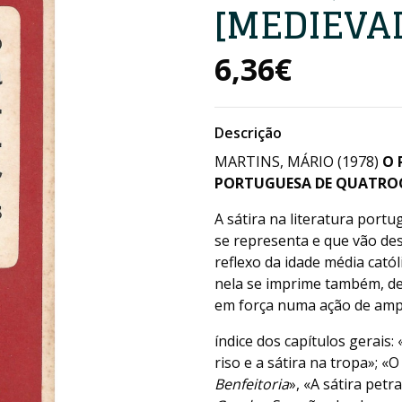
[MEDIEVAL
6,36€
Descrição
MARTINS, MÁRIO (1978)
O 
PORTUGUESA DE QUATRO
A sátira na literatura port
se representa e que vão de
reflexo da idade média cató
nela se imprime também, de
em força numa ação de ampl
índice dos capítulos gerais
riso e a sátira na tropa»; «
Benfeitoria
», «A sátira pet