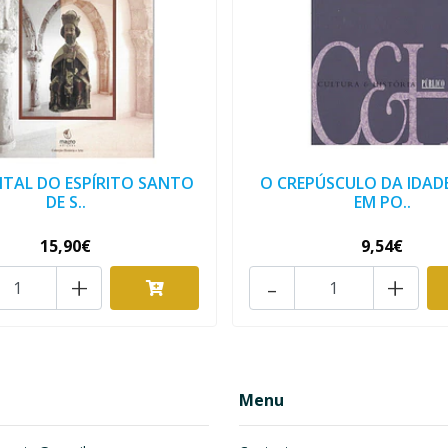
ITAL DO ESPÍRITO SANTO
O CREPÚSCULO DA IDAD
DE S..
EM PO..
15,90€
9,54€
+
-
+
Menu