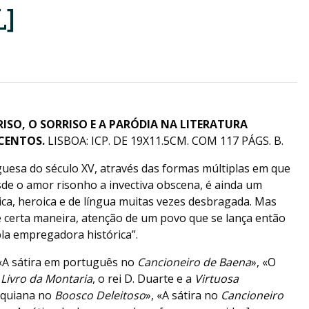
]
RISO, O SORRISO E A PARÓDIA NA LITERATURA
CENTO
S.
LISBOA: ICP. DE 19X11.5CM. COM 117 PÁGS. B.
uguesa do século XV, através das formas múltiplas em que
sde o amor risonho a invectiva obscena, é ainda um
lica, heroica e de língua muitas vezes desbragada. Mas
 certa maneira, atenção de um povo que se lança então
a empregadora histórica”.
: «A sátira em português no
Cancioneiro de Baena
», «O
O
Livro da Montaria
, o rei D. Duarte e a
Virtuosa
raquiana no
Boosco Deleitoso
», «A sátira no
Cancioneiro