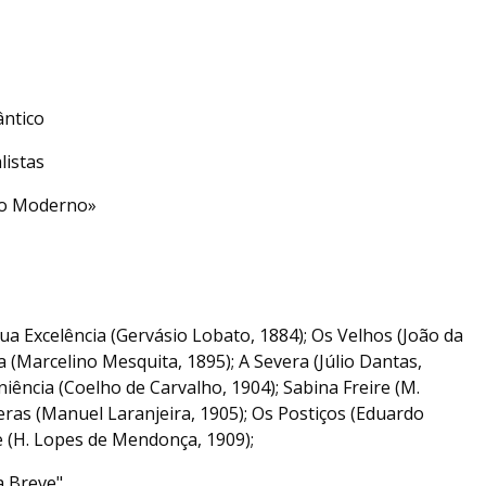
ântico
listas
tro Moderno»
a Excelência (Gervásio Lobato, 1884); Os Velhos (João da
(Marcelino Mesquita, 1895); A Severa (Júlio Dantas,
ência (Coelho de Carvalho, 1904); Sabina Freire (M.
eras (Manuel Laranjeira, 1905); Os Postiços (Eduardo
e (H. Lopes de Mendonça, 1909);
a Breve".