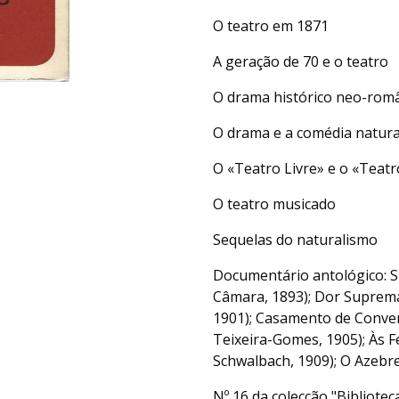
O teatro em 1871
A geração de 70 e o teatro
O drama histórico neo-rom
O drama e a comédia natura
O «Teatro Livre» e o «Tea
O teatro musicado
Sequelas do naturalismo
Documentário antológico: Su
Câmara, 1893); Dor Suprema 
1901); Casamento de Conveni
Teixeira-Gomes, 1905); Às F
Schwalbach, 1909); O Azebr
Nº 16 da colecção "Bibliotec