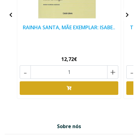
RAINHA SANTA, MÃE EXEMPLAR: ISABE..
TA
12,72€
-
+
-
Sobre nós