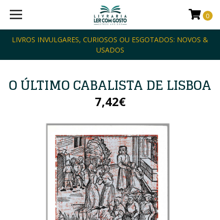
0
LIVROS INVULGARES, CURIOSOS OU ESGOTADOS: NOVOS &
USADOS
O ÚLTIMO CABALISTA DE LISBOA
7,42€