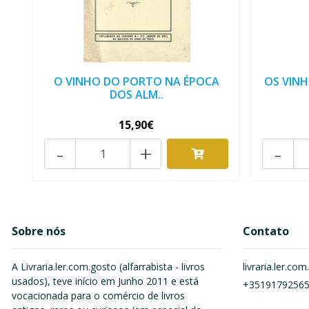
O VINHO DO PORTO NA ÉPOCA
OS VINH
DOS ALM..
15,90€
-
+
-
Sobre nós
Contato
A Livraria.ler.com.gosto (alfarrabista - livros
livraria.ler.c
usados), teve início em Junho 2011 e está
+3519179256
vocacionada para o comércio de livros