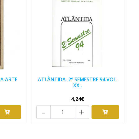
NA ARTE
ATLÂNTIDA. 2º SEMESTRE 94 VOL.
XX..
4,24€
-
+