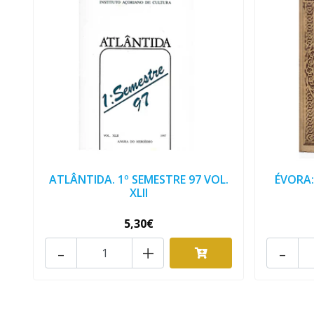
ATLÂNTIDA. 1º SEMESTRE 97 VOL.
ÉVORA:
XLII
5,30€
-
+
-