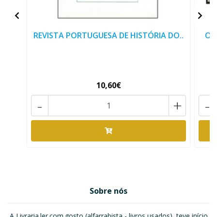
REVISTA PORTUGUESA DE HISTÓRIA DO..
O 
10,60€
-
+
-
Sobre nós
A Livraria.ler.com.gosto (alfarrabista - livros usados), teve início