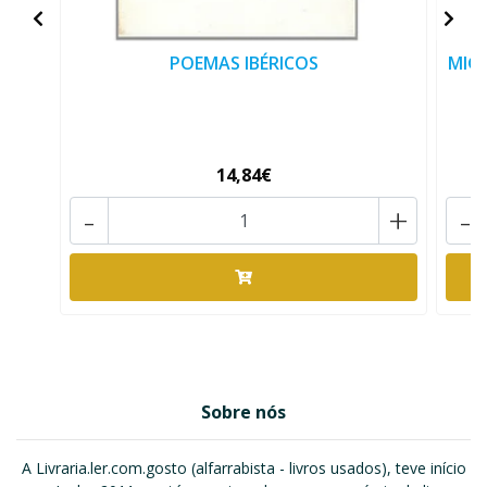
POEMAS IBÉRICOS
MIG
14,84€
-
+
-
Sobre nós
A Livraria.ler.com.gosto (alfarrabista - livros usados), teve início