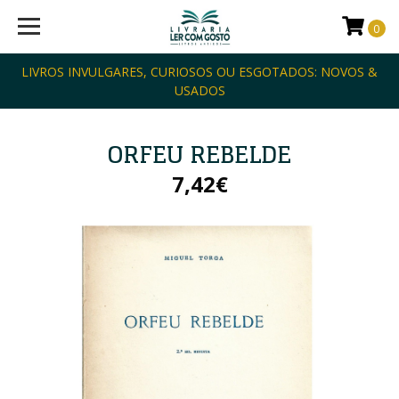
0
LIVROS INVULGARES, CURIOSOS OU ESGOTADOS: NOVOS &
USADOS
ORFEU REBELDE
7,42€