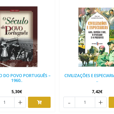
O DO POVO PORTUGUÊS –
CIVILIZAÇÕES E ESPECIARI
1960..
..
5,30€
7,42€
+
-
+