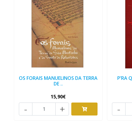
OS FORAIS MANUELINOS DA TERRA
P’RA 
DE ..
15,90€
-
+
-