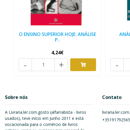
O ENSINO SUPERIOR HOJE: ANÁLISE
ANÁL
P..
4,24€
-
+
-
Sobre nós
Contato
A Livraria.ler.com.gosto (alfarrabista - livros
livraria.ler.c
usados), teve início em Junho 2011 e está
+3519179256
vocacionada para o comércio de livros