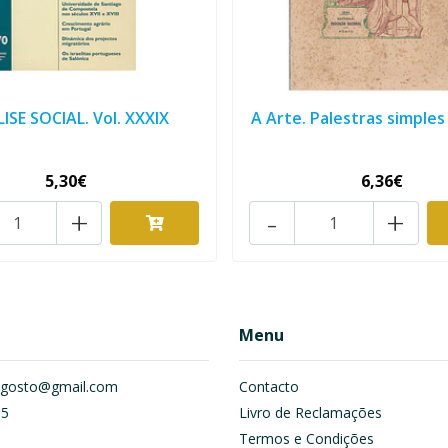
ISE SOCIAL. Vol. XXXIX
A Arte. Palestras simples 
5,30€
6,36€
+
-
+
Menu
om.gosto@gmail.com
Contacto
55
Livro de Reclamações
Termos e Condições