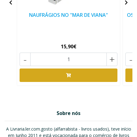
NAUFRÁGIOS NO "MAR DE VIANA"
OS 
15,90€
-
+
-
Sobre nós
A Livraria.ler.com.gosto (alfarrabista - livros usados), teve início
em Junho 2011 e está vocacionada para o comércio de livros