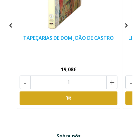
TAPEÇARIAS DE DOM JOÃO DE CASTRO
LIS
19,08€
-
+
-
Sobre nós