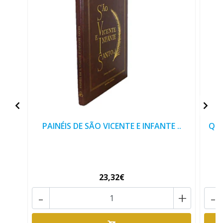
PAINÉIS DE SÃO VICENTE E INFANTE ..
QUA
23,32€
-
+
-