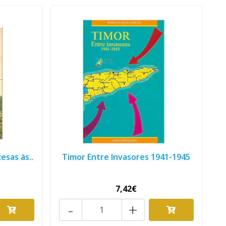
esas às..
Timor Entre Invasores 1941-1945
7,42€
-
+