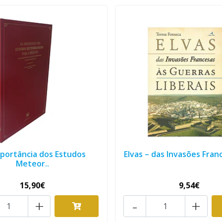
portância dos Estudos
Elvas – das Invasões Franc
Meteor..
15,90€
9,54€
+
-
+