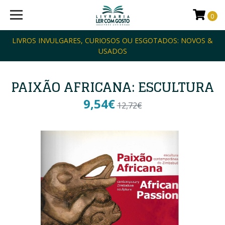
0
LIVROS INVULGARES, CURIOSOS OU ESGOTADOS: NOVOS &
USADOS
PAIXÃO AFRICANA: ESCULTURA
9,54€
12,72€