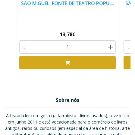
SÃO MIGUEL. FONTE DE TEATRO POPUL..
SÃO
13,78€
-
+
-
Sobre nós
A Livraria.ler.com.gosto (alfarrabista - livros usados), teve início
em Junho 2011 e está vocacionada para o comércio de livros
antigos, raros ou curiosos (em especial da área de história, arte
e literatura), para além de manuscritos, gravuras, e outra