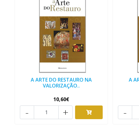
A ARTE DO RESTAURO NA
A A
VALORIZAÇÃO..
10,60€
-
+
-