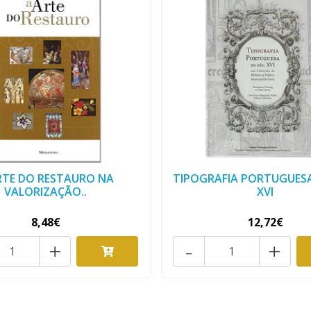
RTE DO RESTAURO NA
TIPOGRAFIA PORTUGUESA
VALORIZAÇÃO..
XVI
8,48€
12,72€
+
-
+