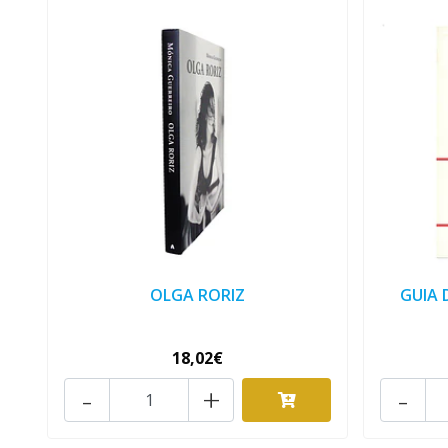
OLGA RORIZ
GUIA 
18,02€
-
+
-