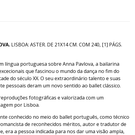
OVA.
LISBOA: ASTER. DE 21X14 CM. COM 240, [1] PÁGS.
em língua portuguesa sobre Anna Pavlova, a bailarina
 excecionais que fascinou o mundo da dança no fim do
tade do século XX. O seu extraordinário talento e suas
e pessoais deram um novo sentido ao ballet clássico.
 reproduções fotográficas e valorizada com um
sagem por Lisboa.
nte conhecido no meio do ballet português, como técnico
 romancista de reconhecidos méritos, autor e tradutor de
de, era a pessoa indicada para nos dar uma visão ampla,