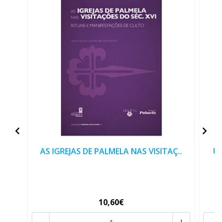
AS IGREJAS DE PALMELA NAS VISITAÇ..
Um
10,60€