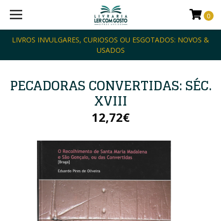
0
LIVROS INVULGARES, CURIOSOS OU ESGOTADOS: NOVOS &
USADOS
PECADORAS CONVERTIDAS: SÉC.
XVIII
12,72€