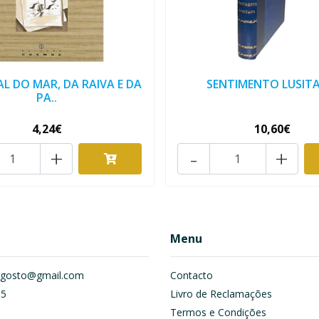
L DO MAR, DA RAIVA E DA
SENTIMENTO LUSIT
PA..
4,24€
10,60€
+
-
+
Menu
om.gosto@gmail.com
Contacto
55
Livro de Reclamações
Termos e Condições