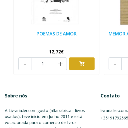
POEMAS DE AMOR
MEMORIA
12,72€
-
+
-
Sobre nós
Contato
A Livraria.ler.com.gosto (alfarrabista - livros
livraria.ler.c
usados), teve início em Junho 2011 e está
+3519179256
vocacionada para o comércio de livros