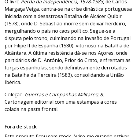
O livro
Perda da Independência, 1578-1583
, de Carlos
Margaça Veiga, centra-se na crise dinástica portuguesa
iniciada com a desastrosa Batalha de Alcácer Quibir
(1578), onde D. Sebastião morre sem deixar herdeiro,
mergulhando o país no caos político. Segue-se a
disputa pelo trono, culminando na invasão de Portugal
por Filipe II de Espanha (1580), vitorioso na Batalha de
Alcântara. A última resistência dá-se nos Açores, onde
partidários de D. António, Prior do Crato, enfrentam as
forças espanholas, sendo definitivamente derrotados
na Batalha da Terceira (1583), consolidando a União
Ibérica.
Coleção.
Guerras e Campanhas Militares; 8.
Cartonagem editorial com uma estampas a cores
colada na pasta frontal.
Fora de stock
Este produto ficou sem stock. Avise-me quando estiver