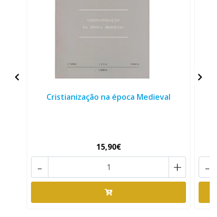
Cristianização na época Medieval
V
15,90€
-
+
-