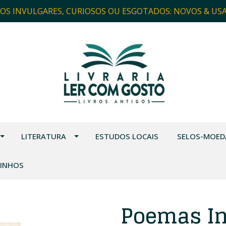
ROS INVULGARES, CURIOSOS OU ESGOTADOS: NOVOS & US
LITERATURA
ESTUDOS LOCAIS
SELOS-MOED
VINHOS
Poemas In