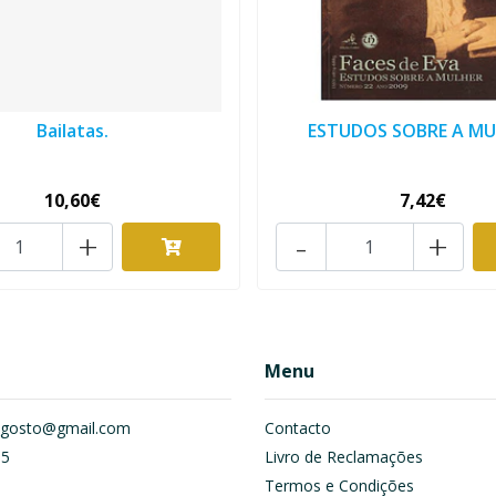
Bailatas.
ESTUDOS SOBRE A M
10,60€
7,42€
+
-
+
Menu
om.gosto@gmail.com
Contacto
55
Livro de Reclamações
Termos e Condições