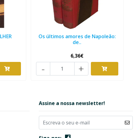
ULHER
Os últimos amores de Napoleão:
de..
6,36€
-
+
Assine a nossa newsletter!