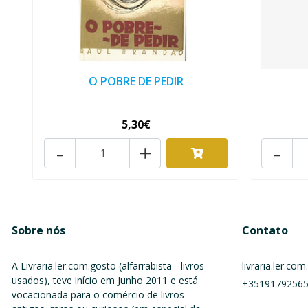
O POBRE DE PEDIR
5,30€
-
+
-
Sobre nós
Contato
A Livraria.ler.com.gosto (alfarrabista - livros
livraria.ler.c
usados), teve início em Junho 2011 e está
+3519179256
vocacionada para o comércio de livros