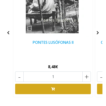
PONTES LUSÓFONAS II
CA
8,48€
-
+
-