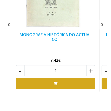
MONOGRAFIA HISTÓRICA DO ACTUAL
Hi
CO..
7,42€
-
+
-