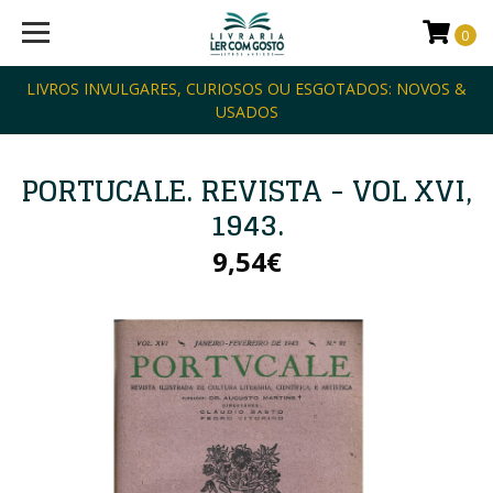
0
LIVROS INVULGARES, CURIOSOS OU ESGOTADOS: NOVOS &
USADOS
PORTUCALE. REVISTA - VOL XVI,
1943.
9,54€