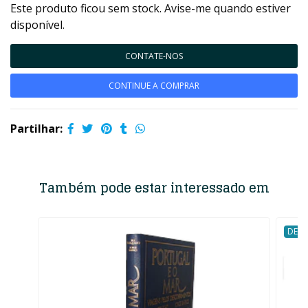
Este produto ficou sem stock. Avise-me quando estiver
disponível.
CONTATE-NOS
CONTINUE A COMPRAR
Partilhar:
Também pode estar interessado em
DESC