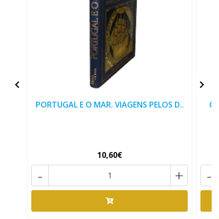
PORTUGAL E O MAR. VIAGENS PELOS D..
OS
10,60€
-
+
-