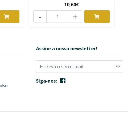
10,60€
-
+
Assine a nossa newsletter!
Siga-nos:
olso