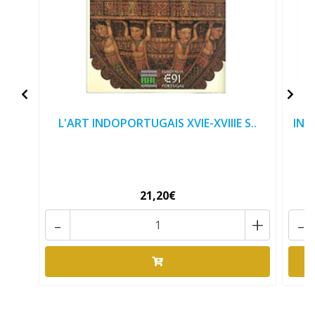
L'ART INDOPORTUGAIS XVIE-XVIIIE S..
INV
21,20€
-
+
-