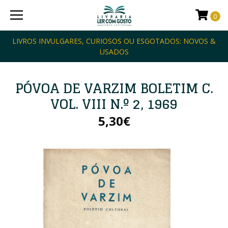
0
LIVROS INVULGARES, CURIOSOS OU ESGOTADOS: NOVOS &
USADOS
PÓVOA DE VARZIM BOLETIM C.
VOL. VIII N.º 2, 1969
5,30€