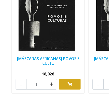
[MÁSCARAS AFRICANAS] POVOS E
[MÁSCA
CULT..
18,02€
-
+
-