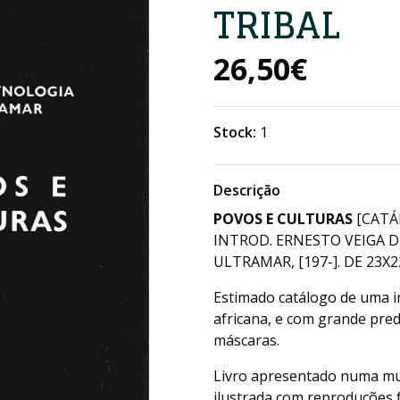
TRIBAL
26,50€
Stock:
1
Descrição
POVOS E CULTURAS
[CATÁ
INTROD. ERNESTO VEIGA D
ULTRAMAR, [197-]. DE 23X22
Estimado catálogo de uma i
africana, e com grande pred
máscaras.
Livro apresentado numa mu
ilustrada com reproduções f