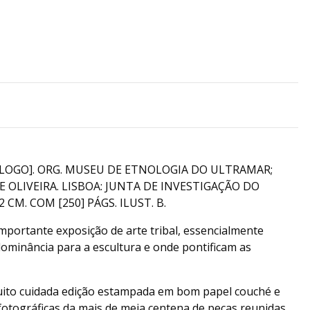
LOGO]. ORG. MUSEU DE ETNOLOGIA DO ULTRAMAR;
E OLIVEIRA. LISBOA: JUNTA DE INVESTIGAÇÃO DO
 CM. COM [250] PÁGS. ILUST. B.
mportante exposição de arte tribal, essencialmente
ominância para a escultura e onde pontificam as
ito cuidada edição estampada em bom papel couché e
otográficas da mais de meia centena de peças reunidas.