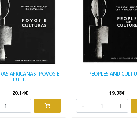
RAS AFRICANAS] POVOS E
PEOPLES AND CULTU
CULT..
20,14€
19,08€
+
-
+