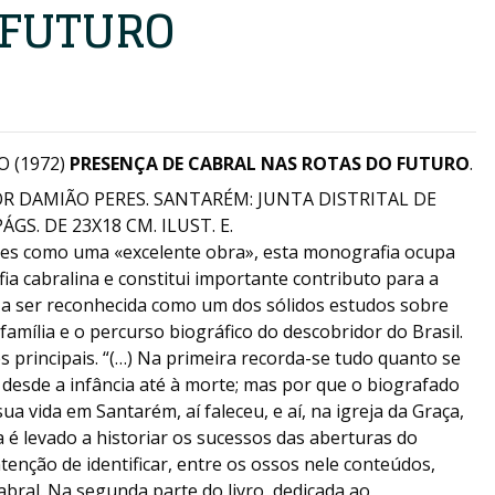
 FUTURO
O (1972)
PRESENÇA DE CABRAL NAS ROTAS DO FUTURO
.
R DAMIÃO PERES. SANTARÉM: JUNTA DISTRITAL DE
GS. DE 23X18 CM. ILUST. E.
res como uma «excelente obra», esta monografia ocupa
fia cabralina e constitui importante contributo para a
a a ser reconhecida como um dos sólidos estudos sobre
família e o percurso biográfico do descobridor do Brasil.
s principais. “(…) Na primeira recorda-se tudo quanto se
, desde a infância até à morte; mas por que o biografado
a vida em Santarém, aí faleceu, e aí, na igreja da Graça,
a é levado a historiar os sucessos das aberturas do
tenção de identificar, entre os ossos nele conteúdos,
abral. Na segunda parte do livro, dedicada ao