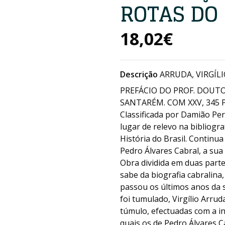
ROTAS DO
18,02€
Descrição
ARRUDA, VIRGÍLI
PREFÁCIO DO PROF. DOUTO
SANTARÉM. COM XXV, 345 PÁ
Classificada por Damião Pe
lugar de relevo na bibliogra
História do Brasil. Continu
Pedro Álvares Cabral, a sua 
Obra dividida em duas parte
sabe da biografia cabralina
passou os últimos anos da su
foi tumulado, Virgílio Arrud
túmulo, efectuadas com a in
quais os de Pedro Álvares C