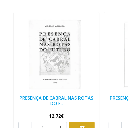
PRESENÇA DE CABRAL NAS ROTAS
PRESEN
DO F..
12,72€
-
+
-