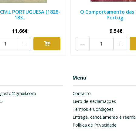
CIVIL PORTUGUESA (1828-
O Comportamento das 
183..
Portug..
11,66€
9,54€
+
-
+
Menu
om.gosto@gmail.com
Contacto
55
Livro de Reclamações
Termos e Condições
Entrega, cancelamento e reemb
Política de Privacidade