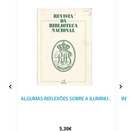
ALGUMAS REFLEXÕES SOBRE A ILUMINU..
INV
5,30€