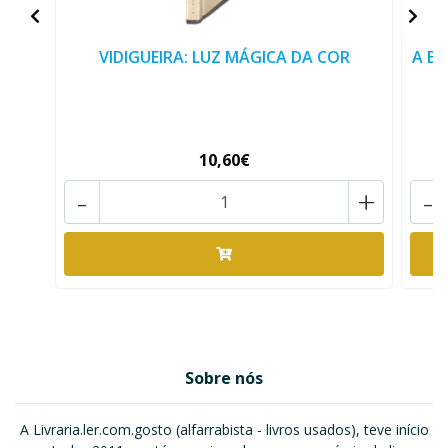
VIDIGUEIRA: LUZ MÁGICA DA COR
A E
10,60€
-
+
-
Sobre nós
A Livraria.ler.com.gosto (alfarrabista - livros usados), teve início