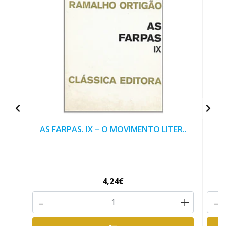
AS FARPAS. IX – O MOVIMENTO LITER..
J
4,24€
-
+
-