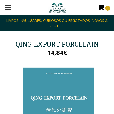
0
LIVROS INVULGARES, CURIOSOS OU ESGOTADOS: NOVOS &
USADOS
QING EXPORT PORCELAIN
14,84€