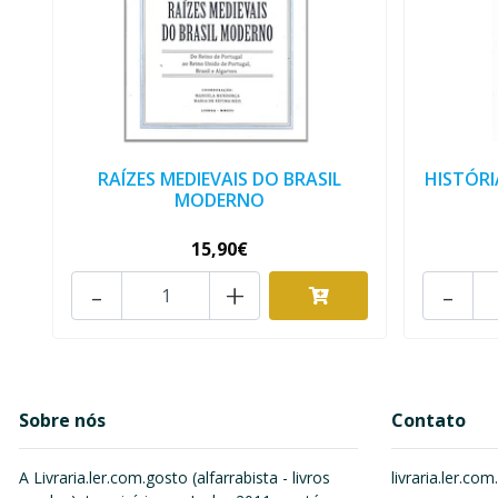
RAÍZES MEDIEVAIS DO BRASIL
HISTÓRI
MODERNO
15,90€
-
+
-
Sobre nós
Contato
A Livraria.ler.com.gosto (alfarrabista - livros
livraria.ler.c