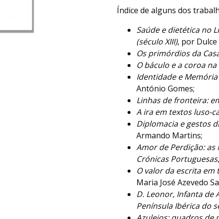
Índice de alguns dos trabal
Saúde e dietética no 
(século XIII)
, por Dulce
Os primórdios da Casa
O báculo e a coroa na
Identidade e Memória 
António Gomes;
Linhas de fronteira: e
A ira em textos luso-c
Diplomacia e gestos d
Armando Martins;
Amor de Perdição: as 
Crónicas Portuguesas
O valor da escrita em 
Maria José Azevedo Sa
D. Leonor, Infanta de
Península Ibérica do s
Azulejos: quadros de