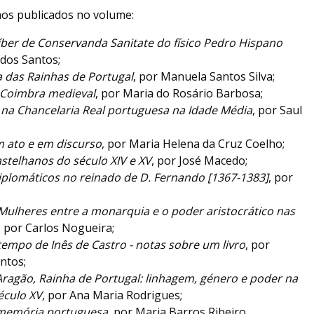
hos publicados no volume:
Líber de Conservanda Sanitate do físico Pedro Hispano
 dos Santos;
 das Rainhas de Portugal
, por Manuela Santos Silva;
 Coimbra medieval
, por Maria do Rosário Barbosa;
na Chancelaria Real portuguesa na Idade Média
, por Saul
m ato e em discurso
, por Maria Helena da Cruz Coelho;
astelhanos do século XIV e XV
, por José Macedo;
iplomáticos no reinado de D. Fernando [1367-1383]
, por
Mulheres entre a monarquia e o poder aristocrático nas
, por Carlos Nogueira;
tempo de Inês de Castro - notas sobre um livro
, por
ntos;
 Aragão, Rainha de Portugal: linhagem, género e poder na
éculo XV
, por Ana Maria Rodrigues;
 memória portuguesa
, por Maria Barros Ribeiro.