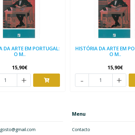
A DA ARTE EM PORTUGAL:
HISTÓRIA DA ARTE EM P
O M..
O M..
15,90€
15,90€
+
-
+
Menu
om.gosto@gmail.com
Contacto