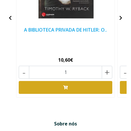
A BIBLIOTECA PRIVADA DE HITLER: O..
A
10,60€
-
+
-
Sobre nós