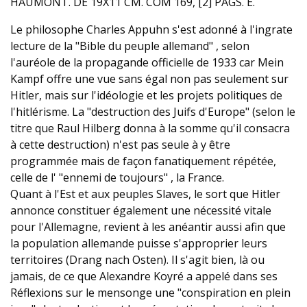
HAUMONT. DE 19X11 CM. COM 169, [2] PÁGS. E.
Le philosophe Charles Appuhn s'est adonné à l'ingrate
lecture de la "Bible du peuple allemand" , selon
l'auréole de la propagande officielle de 1933 car Mein
Kampf offre une vue sans égal non pas seulement sur
Hitler, mais sur l'idéologie et les projets politiques de
l'hitlérisme. La "destruction des Juifs d'Europe" (selon le
titre que Raul Hilberg donna à la somme qu'il consacra
à cette destruction) n'est pas seule à y être
programmée mais de façon fanatiquement répétée,
celle de l' "ennemi de toujours" , la France.
Quant à l'Est et aux peuples Slaves, le sort que Hitler
annonce constituer également une nécessité vitale
pour l'Allemagne, revient à les anéantir aussi afin que
la population allemande puisse s'approprier leurs
territoires (Drang nach Osten). Il s'agit bien, là ou
jamais, de ce que Alexandre Koyré a appelé dans ses
Réflexions sur le mensonge une "conspiration en plein