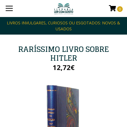
0
LIVROS INVULGARES, CURIOSOS OU ESGOTADOS: NOVOS &
USADOS
RARÍSSIMO LIVRO SOBRE
HITLER
12,72€