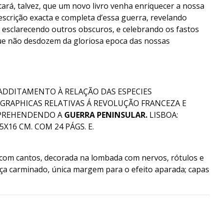
ltará, talvez, que um novo livro venha enriquecer a nossa
descrição exacta e completa d’essa guerra, revelando
 esclarecendo outros obscuros, e celebrando os fastos
 que não desdozem da gloriosa epoca das nossas
 ADDITAMENTO À RELAÇÃO DAS ESPECIES
OGRAPHICAS RELATIVAS Á REVOLUÇÃO FRANCEZA E
OMPREHENDENDO A
GUERRA PENINSULAR.
LISBOA:
X16 CM. COM 24 PÁGS. E.
com cantos, decorada na lombada com nervos, rótulos e
eça carminado, única margem para o efeito aparada; capas