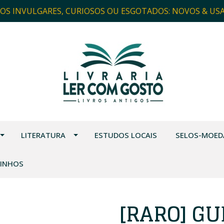
ROS INVULGARES, CURIOSOS OU ESGOTADOS: NOVOS & US
LITERATURA
ESTUDOS LOCAIS
SELOS-MOED
VINHOS
[RARO] G