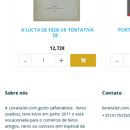
A LUCTA DE 1828-34: TENTATIVA
PORT
DE ..
12,72€
-
+
-
Sobre nós
Contato
A Livraria.ler.com.gosto (alfarrabista - livros
livraria.ler.c
usados), teve início em Junho 2011 e está
+3519179256
vocacionada para o comércio de livros
antigos, raros ou curiosos (em especial da