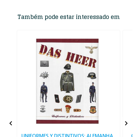
Também pode estar interessado em
UNIFORMES Y DISTINTIVOS: ALEMANHA..
O